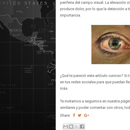
periferia del campo visual. La elevación 
produce dolor, por lo que la detección a 
importancia.
¿Qué te pareció este artículo curioso? Si
en tus redes sociales para que puedan ll
más.
Te invitamos a seguirnos en nuestra pági
similares y poder comentar con otros, to
Share: