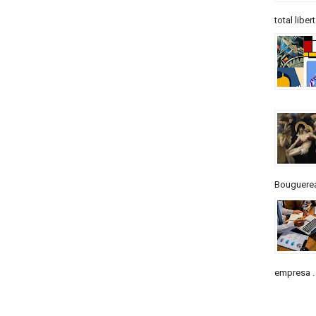
total liber
Bouguereau
empresa . 