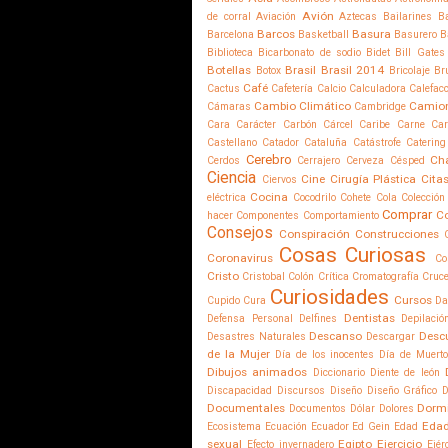
Avión
de corral
Aviación
Aztecas
Bailarines
Ba
Barcos
Basura
Barcelona
Basketball
Basurero
B
Biblioteca
Bicarbonato de sodio
Bidet
Bill Gates
Botellas
Brasil
Brasil 2014
Botox
Bricolaje
Br
Café
Cactus
Cafetería
Calcio
Calculadora
Calefac
Cambio Climático
Camio
Cámaras
Cambridge
Cara
Carácter
Carbón
Cárcel
Caribe
Carne
Car
Castellano
Catador
Cataluña
Catástrofe
Catering
Cerebro
Ch
Cerdos
Cerrajero
Cerveza
Césped
Ciencia
Cine
Cirugía Plástica
Cita
Ciervos
Cocina
eléctrica
Cocodrilo
Cohete
Cola
Colección
Comprar
C
hacer
Componentes
Comportamiento
Consejos
Conspiración
Construcciones
Cosas Curiosas
Coronavirus
Co
Cristo
Cristobal Colón
Crítica
Cromatografía
Cruce
Curiosidades
Cursos
Cupido
Cura
Da
Dentistas
Defensa Personal
Delfines
Depilació
Descanso
Desc
Desastres Naturales
Descargar
de la Mujer
Día de los inocentes
Día de Muert
Dibujos animados
Diccionario
Diente de león
Discapacidad
Discursos
Diseño
Diseño Gráfico
D
Documentales
Dorm
Documentos
Dólar
Dolores
Edad
Ecosistema
Ecuación
Ecuador
Ed Gein
Edad
sexual
Egipto
Ejercicio
Efecto invernadero
Ejér