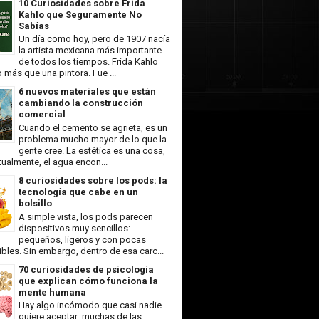
10 Curiosidades sobre Frida
Kahlo que Seguramente No
Sabías
Un día como hoy, pero de 1907 nacía
la artista mexicana más importante
de todos los tiempos. Frida Kahlo
más que una pintora. Fue ...
6 nuevos materiales que están
cambiando la construcción
comercial
Cuando el cemento se agrieta, es un
problema mucho mayor de lo que la
gente cree. La estética es una cosa,
ualmente, el agua encon...
8 curiosidades sobre los pods: la
tecnología que cabe en un
bolsillo
A simple vista, los pods parecen
dispositivos muy sencillos:
pequeños, ligeros y con pocas
ibles. Sin embargo, dentro de esa carc...
70 curiosidades de psicología
que explican cómo funciona la
mente humana
Hay algo incómodo que casi nadie
quiere aceptar: muchas de las