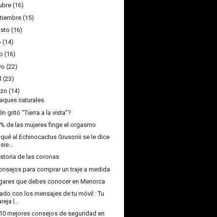
ubre
(16)
tiembre
(15)
sto
(16)
o
(14)
o
(16)
yo
(22)
l
(23)
zo
(14)
ques naturales
n gritó "Tierra a la vista"?
8% de las mujeres finge el orgasmo
 qué al Echinocactus Grusonii se le dice
sie...
istoria de las coronas
onsejos para comprar un traje a medida
gares que debes conocer en Menorca
ado con los mensajes de tu móvil : Tu
reja l...
10 mejores consejos de seguridad en