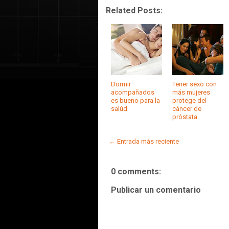
Related Posts:
Dormir
Tener sexo con
acompañados
más mujeres
es bueno para la
protege del
salúd
cáncer de
próstata
← Entrada más reciente
0 comments:
Publicar un comentario