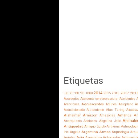
Etiquetas
2014
2017
201
'60
'70
'80
'90
1800
2015
2016
Accesorios
Accidente cerebrovascular
Accidentes
A
Adolescentes
Adicciones
Adultos
Aeroplano
Ae
Acondicionado
Aislamiento
Alan Turing
Alcatra
Alzheimer
Amazon
América
Am
Amazonas
Animale
Anarquismo
Ancianos
Angelina Jolie
Antiguedad
Antiguo Egipto
Antivirus
Antropologí
Argentina
Armas
Iris
Argelia
Arqueología
Arqu
Asia
Seriales
Asombroso
Astronautas
Astronomí