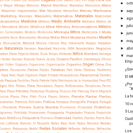
ght
Los Pitufos
Los Simpson
Luis Suarez
Luis XVI
►
oct
Mamá
Mano
ro
Magia
Málaga
Malvinas
Mamíferos
Mandalas
Manicomio
Mar
Marcas
Marihuana
►
sep
Máquinas tragamonedas
Maradona
Maravillas
Materiales
Marketing
Masculino
Matemática
Mascotas
Maternidad
►
ago
Medicina
Medio Ambiente
dicamentos
Médicos
Medioevo
Medios de
►
juli
e
México
Metal
Métodos Anticonceptivos
Mercadería
Mesero
Metafísica
Mitos
Mitología
Moda
ini Curiosidades
Misterio
Misticismo
Moctezuma II
►
juni
Muerte
Motor
Móvil
Mudanza
ontaña Rusa
Monumentos
Moraleja
Muebles
►
ma
s
Música
Musculación
Música Clásica
Muy Interesante
Nalgas
Napoleón
Naturaleza
►
abri
al
Navidad
Negocios
Navajas
Nazismo
NBA
Neandertales
Niños
Nombres
lodeon
Nieve
Nigeria
Nikola Tesla
Ninjas
Nintendo
Noruega
▼
mar
Oceano Pacifico
o
Nubes
Nuclear
Nudista
Nueva Jersey
Odontología
Oficina
Empa
Origen
Orgasmo
Orina
Oro
pio
Orden
Orgánico
Organismo
Organización
¿Quié
adres
Países
Palabras
Paisajismo
Pajitas
Palo Santo
Palomas
Pandemia
Paranormal
I
Papá Noel
Papel Higiénico
Papel Pintado
Paracaidismo
Paredes
El 6
Pascua
PC
ado
Pastillas
Pasto
Patente
Patio
Patrimonio de la Humanidad
Pavo
¿Por
ligro
Pene
Pelo
Pelotas
Pensadores
Pepino
Perforaciones
Periodismo
Perros
"A
Perú
Peso
Petróleo
Photoshop
Phubbing
Picasso
Piel
Piercing
Pierre Mignard
La h
Pisos
Planeta
Plantar
Plantas
iscina
Piton
Pitón
Pizza
Placas Solares
Política
Porque
ocahontas
Polémica
Policiales
Pompeya
Pornografía
Portugal
10 c
s
Primera Guerra Mundial
Problemas
Presidente
Prisioneros
Privacidad
5 Lu
rogramas
Prohibido
Promociones
Propaganda
Propiedades
Propina
Propulsión
Psiquiatría
Publicidad
rapia Metafísica
Psoriasis
Pueblos
Puertas
Puerto Rico
Cuid
pa
nar Lothbrok
Ramses III
Rasputín
Ratas
Rayo láser
Rayos
Razones
Recetas
Redes Sociales
Recursos
Guiness
Reddit
Reflexión
Reformas
Refracción
Los 