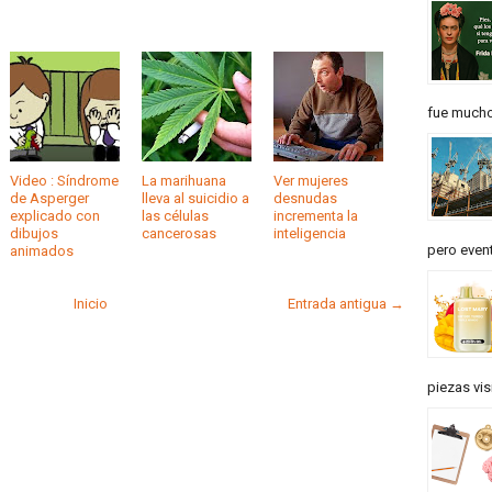
fue mucho 
Video : Síndrome
La marihuana
Ver mujeres
de Asperger
lleva al suicidio a
desnudas
explicado con
las células
incrementa la
dibujos
cancerosas
inteligencia
pero event
animados
Inicio
Entrada antigua →
piezas vis