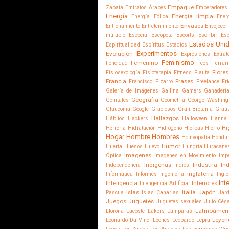
Empaque
Zapata
Emiratos Árabes
Emperadores
Energía
Energía limpia
Energía Eólica
Ener
Envases
Entrenamiento
Entretenimiento
Envejecer
múltiple
Escocia
Escopeta
Escorts
Escribir
Esc
Estados Uni
Espiritualidad
Espíritus
Estadios
Experimentos
Evolución
Expresiones
Extrat
Feminismo
Femenino
Felicidad
Feos
Ferrari
Flores
Fisiosexología
Fisioterapia
Fitness
Flauta
Francia
Frases
Francisco Pizarro
Freelance
Fr
Galería de Imágenes
Gallina
Gamers
Ganaderí
Geografía
Genitales
Geometría
George Washing
Glaucoma
Google
Graciosos
Gran Bretania
Grati
Hallazgos
Hábitos
Hackers
Halloween
Hanna 
Hi
Herrería
Hidratación
Hidrógeno
Hierbas
Hierro
Hogar
Hombre
Hombres
Homeopatía
Hondu
Humor
Huerta
Huesos
Huevo
Hungría
Huracane
Imagenes
Óptica
Imagenes en Movimiento
Imp
Indigenas
Industria
In
Independencia
Indios
Inglaterra
Informática
Informes
Ingeniería
Ingl
Int
Inteligencia
Interiores
Inteligencia Artificial
Islas
Italia
Japón
Pascua
Islas Canarias
Jard
Juegos
Juguetes
Juguetes sexuales
Julio Cés
Latinoámeri
Llorona
Lacoste
Lakers
Lámparas
Leyen
Leonardo Da Vinci
Leones
Leopardo
Lepra