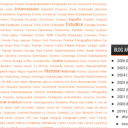
Emprendimiento
Empresas
Empleado
Empleo
Encías
Encuentra
Encuestas
Enfermedades
gía solar
Engordar
Enigmas
Enojo
Entrenador personal
Esclavitud
Eratóstenes
Ergonomía
Errores
Escaleras
Escape Room
Esclerosis
España
Escuela
ritores
Escuelas
Esculturas
Espacio
Español
Esparta
Estudios
dos
Estatuas
Estudiar
Europa
Estatura
Estilo
Estrés
Eventos
Famosos
Faraón
errestres
Fábrica
Familia
Fantasmas
Fauna
Favaloro
FIFA
Finanzas
Fibra óptica
Fidelidad
Fiestas
Filosofía
Finlandia
Física
Forma
Fotografía
Fotos
Florida
Flujo vaginal
Fobias
Ford
Forenses
Fox
Frío
Fumar
Fútbol
Futuro
ida Khalo
Frutas
Funeral
Funko
Gadget
Gafas
BLOG A
Ganar Dinero
Gas
Gastronomía
Geek
a
Garage
Gastos
Gatos
Genética
Gimnasio
Gladiadores
ton
Gestoría
Gimnasia
Ginebra
Ginecólogo
Girasol
Guerra
►
2026
(
Griega
Guerreros
s
Grecia
Grifos
Guardavidas
Guía
Guitarra
Gym
Herramientas
Barbera
Hawai
Hazlo Tú Mismo
Herbalife
Hernan Cortés
►
2025
(
Historia
Historias
giene
Hijos
Higos
Hipertensión
History Channel
Hitler
►
2024
(
Horóscopo
Hotel
ras
Hong Kong
Hongos
Hormigón
Horror
Hospital
Hotelería
Idiomas
Iluminación
s
IA
IBM
Ícaro
Ideas
Iglesia Católica
Ilse Koch
Ilusión
►
2023
(
erio Otomano
Imprenta
Incas
Inconciente
Inconsciente
Incontinencia
Increíble
►
2022
(
dustria Farmacéutica
Infidelidad
Infografía
Infancia
Infierno
Influencer
►
2021
(
és
Insectos
Inseguridad
Insomnio
Instagram
Instrumentos
Insulina
Insultos
ernet
Inventos
Invierno
Invertir
Investigaciones
iPhone
Irán
Isabel II
Isla de
►
2020
(
Jesús
ín
Jeans
Jefe
Jerusalén
Juana de Castilla
Judicial
Juego de mesa
▼
2019
(
Justicia
ar
Juventud
Kowloon
La Divina Comedia
La Gran Muralla China
La
►
dic
ca
Legal
Lengua
Lenguaje
Leche
Lectura
LED
Leer
Lentes
León Trotsky
das
Leyes
Libros
Limpieza
Literatura
Llaves
Lluvia
Lobo
Locura
Logística
►
nov
Lugares
Lujo
Luna
Luz