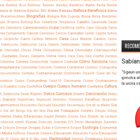
Baño
ile
Ballena Azul
Ballenas
Balones
Bandas
Banderas
Barba
Barbie
Belleza
Beneficios
Bebés
Bebidas
Biblia
atalla de Waterloo
Batallas
BBC
Biografías
Boca
Biocombustibles
Biología
Bob Esponja
Bolsa
Bombillas
Cabello
ujas
Brujería
Bullying
Bus
Caballeros Templarios
Cacahuate
Cacao
Calentamiento Global
ción
Calendario
California
Calles
Calor
Calzado
Cama
nes
Cáncer
Cannabis
Campamento
Canciones
Cancún
Cantar
Capilla Sixtina
Casa
Carro
Casino
o
Carpincho
Cartoon Network
Casa Rodante
Casos
RECOM
Catolicismo
Católicismo
Caza
Cebolla
Celebridades
Celtas
Celular
Celulitis
at
Chile
China
Chocolate
Chernobyl
Chicas
Chimpancés
Ciberseguridad
s
Ciudades
Clima
Coche
Clases
Cleopatra
Cobra
Coca
Coca Cola
Cochera
Sabían
Cómo funciona
Colores
Comida
Colombia
Combustible
Comercio
Cómo
omputadora
Condones
Conquista
Comunidad
Concierto
Condena
Conducir
"Sgeun un
Contaminación
Consumidores
Contador
Continentes
Corazón
Corea del Sur
ipmotra el
Costumbres
Cristianismo
sméticos
Costos
Covid-19
Crecimiento
Crimen
la uicna c
Cuerpo
Cuerpo humano
Cultura
Cuadro
Cuchillos
Cuidados
ro
Cuba
Datos Curiosos
Decoración
lí
Daltonismo
Dante Alighieri
Debates
Dedos
Deporte
Desafíos
n
Deportistas
Depresión
Derechos Humanos
Desarrollo
ubrimientos
Día
Descuentos
Desnudo
Desorden
Desventajas
Día de la Madre
Día del Trabajador
os
Día del Amigo
Día del Sexo
Diabetes
Dibujar
Dibujo
Dientes
Dieta
Diferencias
Dinero
Digital
Dinsey
Dios
Dióxido de carbono
Disney
isfunción eréctil
Diversión
Divertido
DIY
Dmitri Mendeléyev
Docentes
Ecología
ir
Drogas
Economía
Drácula
Drenaje
Dubai
e-Commerce
Eclipse
 Media
Educación
Educación
Edificios
Eduardo Galeano
Educación Física
Electricidad
Embarazo
cito
El Chavo del 8
El Rey León
Eléctrico
Emiliano