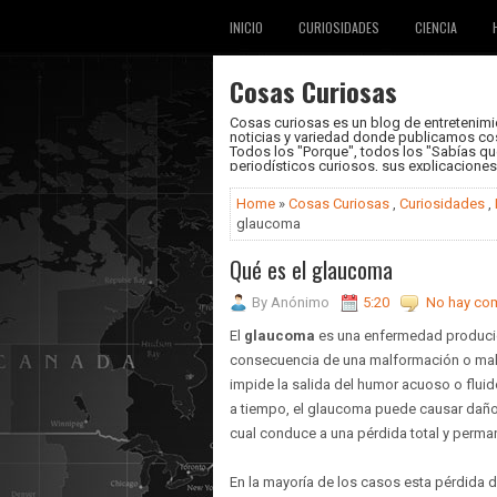
INICIO
CURIOSIDADES
CIENCIA
Cosas Curiosas
Cosas curiosas es un blog de entretenimie
noticias y variedad donde publicamos cos
Todos los "Porque", todos los "Sabías que.
periodísticos curiosos, sus explicacione
Home
»
Cosas Curiosas
,
Curiosidades
,
glaucoma
Qué es el glaucoma
By
Anónimo
5:20
No hay com
El
glaucoma
es una enfermedad producid
consecuencia de una malformación o mal 
impide la salida del humor acuoso o fluid
a tiempo, el glaucoma puede causar daños i
cual conduce a una pérdida total y perma
En la mayoría de los casos esta pérdida 