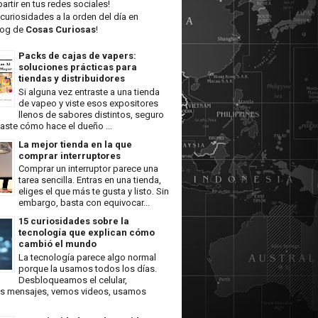
artir en tus redes sociales!
curiosidades a la orden del día en
log de
Cosas Curiosas
!
Packs de cajas de vapers:
soluciones prácticas para
tiendas y distribuidores
Si alguna vez entraste a una tienda
de vapeo y viste esos expositores
llenos de sabores distintos, seguro
aste cómo hace el dueño ...
La mejor tienda en la que
comprar interruptores
Comprar un interruptor parece una
tarea sencilla. Entras en una tienda,
eliges el que más te gusta y listo. Sin
embargo, basta con equivocar...
15 curiosidades sobre la
tecnología que explican cómo
cambió el mundo
La tecnología parece algo normal
porque la usamos todos los días.
Desbloqueamos el celular,
 mensajes, vemos videos, usamos