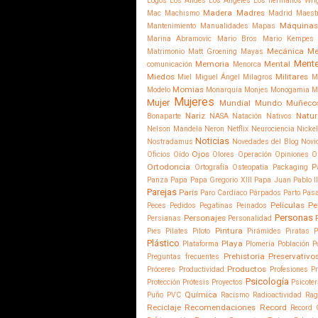
Logos
Los Andes
Los Angeles
Los hermanos Wri
Madera
Madres
Mac
Machismo
Madrid
Maest
Máquinas
Mantenimiento
Manualidades
Mapas
Marina Abramovic
Mario Bros
Mario Kempes
Mecánica
Me
Matrimonio
Matt Groening
Mayas
Ment
Memoria
Mental
comunicación
Menorca
Miedos
Militares
Miel
Miguel Ángel
Milagros
M
Momias
Modelo
Monarquía
Monjes
Monogamia
M
Mujeres
Mujer
Mundial
Mundo
Muñeco
Nariz
Natur
Bonaparte
NASA
Natación
Nativos
Nelson Mandela
Neron
Netflix
Neurociencia
Nicke
Noticias
Nostradamus
Novedades del Blog
Novi
Ojos
Oficios
Oído
Olores
Operación
Opiniones
O
Ortodoncia
P
Ortografía
Osteopatía
Packaging
Panza
Papa
Papa Gregorio XIII
Papa Juan Pablo I
Parejas
París
Paro Cardíaco
Párpados
Parto
Pas
Películas
Pe
Peces
Pedidos
Pegatinas
Peinados
Personas
Personajes
Persianas
Personalidad
Pintura
Pies
Pilates
Piloto
Pirámides
Piratas
P
Plástico
Playa
Plataforma
Plomería
Población
P
Prehistoria
Preservativo
Preguntas frecuentes
Productos
Próceres
Productividad
Profesiones
P
Psicología
Protección
Prótesis
Proyectos
Psicote
Química
Puño
PVC
Racismo
Radioactividad
Rag
Reciclaje
Recomendaciones
Record
Record 