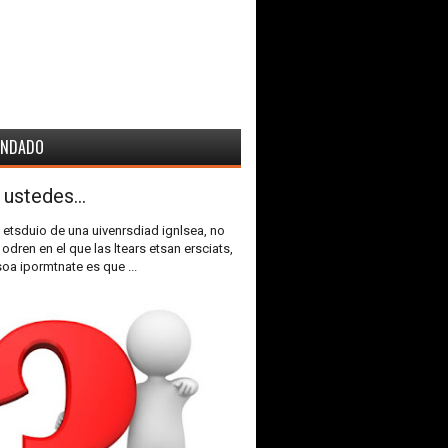
ENDADO
 ustedes...
 etsduio de una uivenrsdiad ignlsea, no
 odren en el que las ltears etsan ersciats,
soa ipormtnate es que ...