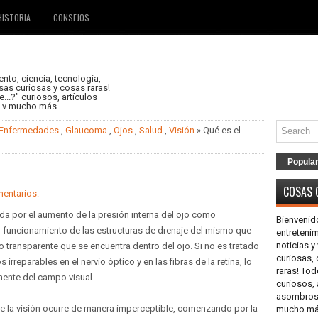
HISTORIA
CONSEJOS
nto, ciencia, tecnología,
as curiosas y cosas raras!
..?" curiosos, artículos
s y mucho más.
Enfermedades
,
Glaucoma
,
Ojos
,
Salud
,
Visión
» Qué es el
Popula
COSAS 
entarios:
a por el aumento de la presión interna del ojo como
Bienvenid
funcionamiento de las estructuras de drenaje del mismo que
entretenim
noticias 
o transparente que se encuentra dentro del ojo. Si no es tratado
curiosas,
rreparables en el nervio óptico y en las fibras de la retina, lo
raras! Tod
nente del campo visual.
curiosos, 
asombrosos
de la visión ocurre de manera imperceptible, comenzando por la
mucho más