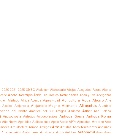
8
2020
2021
2025
3D
5G
Abdomen
Abecedario
Abejas
Abogados
Abono
Aborto
Acero
Acertijos
Actividades
ceite
Ácido Hialurónico
Adán y Eva
Adelgazar
Agricultura
Agua
Ahorro
ther
Afeitado
África
Agenda
Agresividad
Aire
Alimentos
Alejandro Magno
Alemania
z
Alcohol
Alejandría
Aluminio
Amor
erica del Norte
America del Sur
Amigos
Amistad
Ana Bolena
s
Antigua Grecia
Antigua Roma
Anosognosia
Anteojos
Antidepresivos
Arboles
a
Año Nuevo
Apellidos
Aplicaciones
Apolo
Apple
APPs
Apuestas
Arco
Arte
Asesinato
ímedes
Arquitectura
Arroba
Arrugas
Artistas
Aseo
Asesinos
Automovil
Australia
Auto
a
Atrapasueños
Auriculares
Autobus
Aves
Aves