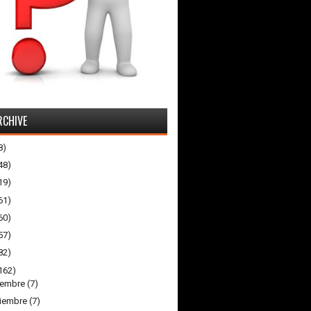
RCHIVE
8)
48)
19)
61)
60)
57)
82)
162)
iembre
(7)
iembre
(7)