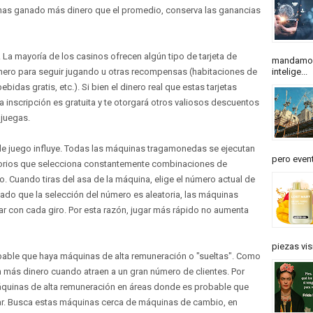
has ganado más dinero que el promedio, conserva las ganancias
La mayoría de los casinos ofrecen algún tipo de tarjeta de
mandamos
inero para seguir jugando u otras recompensas (habitaciones de
intelige...
idas gratis, etc.). Si bien el dinero real que estas tarjetas
a inscripción es gratuita y te otorgará otros valiosos descuentos
 juegas.
de juego influye. Todas las máquinas tragamonedas se ejecutan
pero event
orios que selecciona constantemente combinaciones de
. Cuando tiras del asa de la máquina, elige el número actual de
do que la selección del número es aleatoria, las máquinas
r con cada giro. Por esta razón, jugar más rápido no aumenta
piezas vis
bable que haya máquinas de alta remuneración o "sueltas". Como
n más dinero cuando atraen a un gran número de clientes. Por
máquinas de alta remuneración en áreas donde es probable que
ar. Busca estas máquinas cerca de máquinas de cambio, en