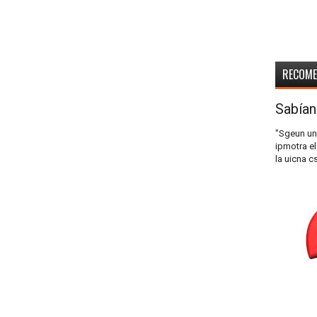
RECOM
Sabían
"Sgeun un
ipmotra el
la uicna c