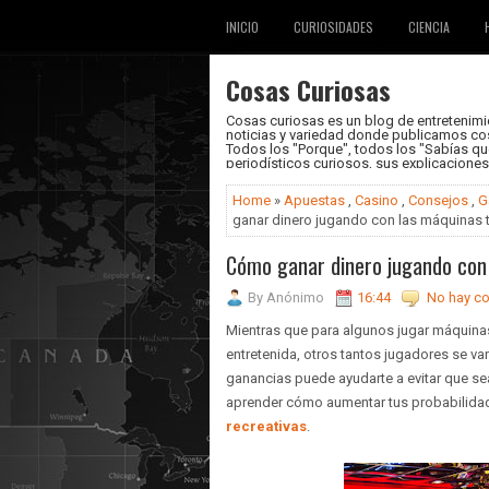
INICIO
CURIOSIDADES
CIENCIA
Cosas Curiosas
Cosas curiosas es un blog de entretenimie
noticias y variedad donde publicamos cos
Todos los "Porque", todos los "Sabías que.
periodísticos curiosos, sus explicacione
Home
»
Apuestas
,
Casino
,
Consejos
,
G
ganar dinero jugando con las máquinas
Cómo ganar dinero jugando con
By
Anónimo
16:44
No hay co
Mientras que para algunos jugar máquina
entretenida, otros tantos jugadores se 
ganancias puede ayudarte a evitar que s
aprender cómo aumentar tus probabilidad
recreativas
.