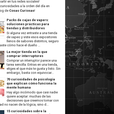
artir en tus redes sociales!
curiosidades a la orden del día en
log de
Cosas Curiosas
!
Packs de cajas de vapers:
soluciones prácticas para
tiendas y distribuidores
Si alguna vez entraste a una tienda
de vapeo y viste esos expositores
llenos de sabores distintos, seguro
aste cómo hace el dueño ...
La mejor tienda en la que
comprar interruptores
Comprar un interruptor parece una
tarea sencilla. Entras en una tienda,
eliges el que más te gusta y listo. Sin
embargo, basta con equivocar...
70 curiosidades de psicología
que explican cómo funciona la
mente humana
Hay algo incómodo que casi nadie
quiere aceptar: muchas de las
decisiones que creemos tomar con
tad no nacen de la lógica, sino d...
15 curiosidades sobre la