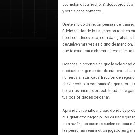
acumulan cada noche. Si descubres que 
y vete a casa contento.
Únete al club de recompensas del casino. 
fidelidad, donde los miembros reciben d
hotel con descuento, comidas gratuitas, beb
devuelven rara vez es digno de mención, l
que te ayudarán a ahorrar dinero mientras
Desecha la creencia de que la velocidad 
mediante un generador de números aleat
números al azar cada fracción de segundo
al azar como la combinación ganadora. Da
tienen las mismas probabilidades de gana
tus posibilidades de ganar.
Aprenda a identificar áreas donde es pro
cualquier otro negocio, los casinos gana
esta razón, los casinos suelen colocar 
las personas vean a otros jugadores gan