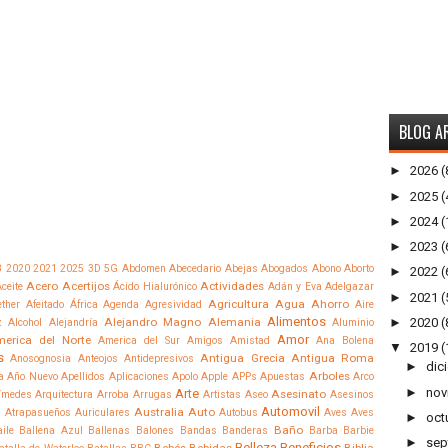
BLOG A
►
2026
(
►
2025
(
►
2024
(
►
2023
(
8
2020
2021
2025
3D
5G
Abdomen
Abecedario
Abejas
Abogados
Abono
Aborto
►
2022
(
Acero
Acertijos
Actividades
ceite
Ácido Hialurónico
Adán y Eva
Adelgazar
►
2021
(
Agricultura
Agua
Ahorro
ther
Afeitado
África
Agenda
Agresividad
Aire
Alimentos
Alejandro Magno
Alemania
►
2020
(
z
Alcohol
Alejandría
Aluminio
Amor
erica del Norte
America del Sur
Amigos
Amistad
Ana Bolena
▼
2019
(
s
Antigua Grecia
Antigua Roma
Anosognosia
Anteojos
Antidepresivos
►
dic
Arboles
a
Año Nuevo
Apellidos
Aplicaciones
Apolo
Apple
APPs
Apuestas
Arco
►
nov
Arte
Asesinato
ímedes
Arquitectura
Arroba
Arrugas
Artistas
Aseo
Asesinos
Automovil
Australia
Auto
a
Atrapasueños
Auriculares
Autobus
Aves
Aves
►
oct
Baño
ile
Ballena Azul
Ballenas
Balones
Bandas
Banderas
Barba
Barbie
►
sep
Belleza
Beneficios
Bebés
Bebidas
Biblia