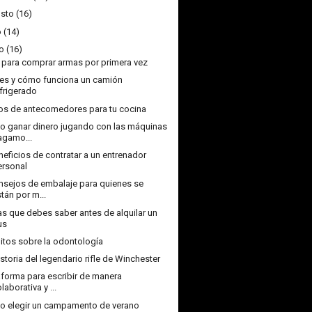
sto
(16)
o
(14)
o
(16)
 para comprar armas por primera vez
es y cómo funciona un camión
efrigerado
los de antecomedores para tu cocina
 ganar dinero jugando con las máquinas
ragamo...
neficios de contratar a un entrenador
ersonal
nsejos de embalaje para quienes se
tán por m...
s que debes saber antes de alquilar un
us
itos sobre la odontología
istoria del legendario rifle de Winchester
aforma para escribir de manera
laborativa y ...
 elegir un campamento de verano