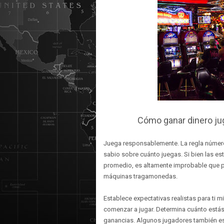
Cómo ganar dinero j
Juega responsablemente. La regla númer
sabio sobre cuánto juegas. Si bien las es
promedio, es altamente improbable que pu
máquinas tragamonedas.
Establece expectativas realistas para ti m
comenzar a jugar. Determina cuánto estás
ganancias. Algunos jugadores también est