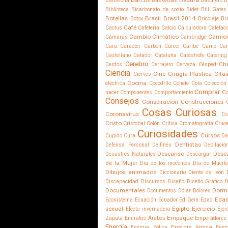
Barcelona
Basketball
Basurero
B
Biblioteca
Bicarbonato de sodio
Bidet
Bill Gates
Botellas
Brasil
Brasil 2014
Botox
Bricolaje
Br
Café
Cactus
Cafetería
Calcio
Calculadora
Calefac
Cambio Climático
Camio
Cámaras
Cambridge
Cara
Carácter
Carbón
Cárcel
Caribe
Carne
Car
Castellano
Catador
Cataluña
Catástrofe
Catering
Cerebro
Ch
Cerdos
Cerrajero
Cerveza
Césped
Ciencia
Cine
Cirugía Plástica
Cita
Ciervos
Cocina
eléctrica
Cocodrilo
Cohete
Cola
Colección
Comprar
C
hacer
Componentes
Comportamiento
Consejos
Conspiración
Construcciones
Cosas Curiosas
Coronavirus
Co
Cristo
Cristobal Colón
Crítica
Cromatografía
Cruce
Curiosidades
Cursos
Cupido
Cura
Da
Dentistas
Defensa Personal
Delfines
Depilació
Descanso
Desc
Desastres Naturales
Descargar
de la Mujer
Día de los inocentes
Día de Muert
Dibujos animados
Diccionario
Diente de león
Discapacidad
Discursos
Diseño
Diseño Gráfico
D
Documentales
Dorm
Documentos
Dólar
Dolores
Edad
Ecosistema
Ecuación
Ecuador
Ed Gein
Edad
sexual
Egipto
Ejercicio
Efecto invernadero
Ejér
Empaque
Zapata
Emiratos Árabes
Emperadores
Energía
Energía limpia
Energía Eólica
Ener