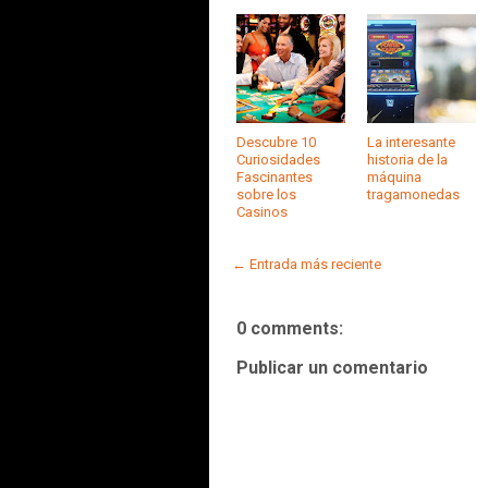
Descubre 10
La interesante
Curiosidades
historia de la
Fascinantes
máquina
sobre los
tragamonedas
Casinos
← Entrada más reciente
0 comments:
Publicar un comentario