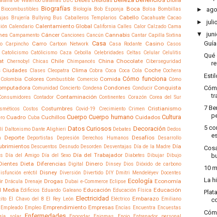
atalla de Waterloo
Batallas
BBC
Biografías
Boca
Biocombustibles
Biología
Bob Esponja
Bolsa
Bombillas
►
ago
Cabello
ujas
Brujería
Bullying
Bus
Caballeros Templarios
Cacahuate
Cacao
►
juli
Calentamiento Global
ción
Calendario
California
Calles
Calor
Calzado
Cama
▼
juni
nes
Cáncer
Cannabis
Campamento
Canciones
Cancún
Cantar
Capilla Sixtina
Casa
Guía
Carro
Casino
o
Carpincho
Cartoon Network
Casa Rodante
Casos
Catolicismo
Católicismo
Caza
Cebolla
Celebridades
Celtas
Celular
Celulitis
Qué 
at
Chile
China
Chocolate
Chernobyl
Chicas
Chimpancés
Ciberseguridad
r
s
Ciudades
Clima
Coche
Clases
Cleopatra
Cobra
Coca
Coca Cola
Cochera
Esti
Cómo funciona
Colores
Comida
Colombia
Combustible
Comercio
Cómo
omputadora
Condones
Conquista
Cómo
Comunidad
Concierto
Condena
Conducir
t
Contaminación
Consumidores
Contador
Continentes
Corazón
Corea del Sur
7 Be
Costumbres
Cristianismo
sméticos
Costos
Covid-19
Crecimiento
Crimen
p
Cuerpo
Cuerpo humano
Cultura
Cuadro
Cuchillos
Cuidados
ro
Cuba
5 co
Datos Curiosos
Decoración
lí
Daltonismo
Dante Alighieri
Debates
Dedos
es
Deporte
Desafíos
n
Deportistas
Depresión
Derechos Humanos
Desarrollo
ubrimientos
Día
Descuentos
Desnudo
Desorden
Desventajas
Día de la Madre
Cosa
Día del Trabajador
os
Día del Amigo
Día del Sexo
Diabetes
Dibujar
Dibujo
b
Dientes
Dieta
Diferencias
Dinero
Digital
Dinsey
Dios
Dióxido de carbono
10 m
Disney
isfunción eréctil
Diversión
Divertido
DIY
Dmitri Mendeléyev
Docentes
La h
Ecología
ir
Drogas
Economía
Drácula
Drenaje
Dubai
e-Commerce
Eclipse
 Media
Educación
Educación
Edificios
Eduardo Galeano
Educación Física
Plat
Electricidad
Embarazo
cito
El Chavo del 8
El Rey León
Eléctrico
Emiliano
co
Emprendimiento
Empresas
Empleado
Empleo
Encías
Encuentra
Encuestas
Cómo
Enfermedades
gía solar
Engordar
Enigmas
Enojo
Entrenador personal