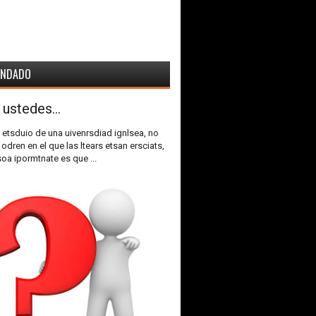
ENDADO
 ustedes...
 etsduio de una uivenrsdiad ignlsea, no
 odren en el que las ltears etsan ersciats,
soa ipormtnate es que ...