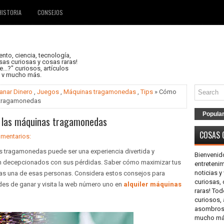
HISTORIA
CONSEJOS
nto, ciencia, tecnología,
as curiosas y cosas raras!
..?" curiosos, artículos
s y mucho más.
anar Dinero
,
Juegos
,
Máquinas tragamonedas
,
Tips
» Cómo
 tragamonedas
Popula
 las máquinas tragamonedas
COSAS 
mentarios:
s tragamonedas puede ser una experiencia divertida y
Bienvenid
van decepcionados con sus pérdidas. Saber cómo maximizar tus
entretenim
noticias 
eas una de esas personas. Considera estos consejos para
curiosas,
es de ganar y visita la web número uno en
alquiler máquinas
raras! Tod
curiosos, 
asombrosos
mucho más