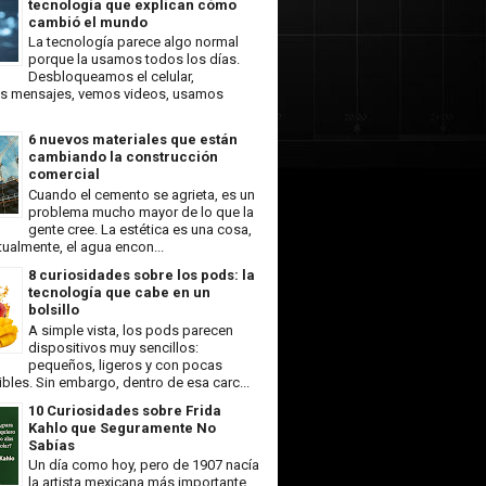
tecnología que explican cómo
cambió el mundo
La tecnología parece algo normal
porque la usamos todos los días.
Desbloqueamos el celular,
 mensajes, vemos videos, usamos
6 nuevos materiales que están
cambiando la construcción
comercial
Cuando el cemento se agrieta, es un
problema mucho mayor de lo que la
gente cree. La estética es una cosa,
ualmente, el agua encon...
8 curiosidades sobre los pods: la
tecnología que cabe en un
bolsillo
A simple vista, los pods parecen
dispositivos muy sencillos:
pequeños, ligeros y con pocas
ibles. Sin embargo, dentro de esa carc...
10 Curiosidades sobre Frida
Kahlo que Seguramente No
Sabías
Un día como hoy, pero de 1907 nacía
la artista mexicana más importante