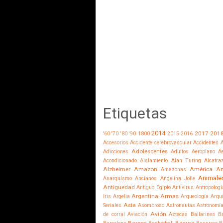
Etiquetas
2014
2017
201
'60
'70
'80
'90
1800
2015
2016
Accesorios
Accidente cerebrovascular
Accidentes
A
Adolescentes
Adicciones
Adultos
Aeroplano
Ae
Acondicionado
Aislamiento
Alan Turing
Alcatra
Alzheimer
Amazon
América
Am
Amazonas
Animale
Anarquismo
Ancianos
Angelina Jolie
Antiguedad
Antiguo Egipto
Antivirus
Antropologí
Argentina
Armas
Iris
Argelia
Arqueología
Arqu
Asia
Seriales
Asombroso
Astronautas
Astronomí
Avión
de corral
Aviación
Aztecas
Bailarines
Ba
Barcos
Basura