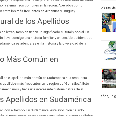
ñol y alemán son comunes en la región. Apellidos como
piezas vis
n entre los más frecuentes en Argentina y Uruguay.
tural de los Apellidos
 letras; también tienen un significado cultural y social. En
 lleva consigo una historia familiar y un sentido de identidad.
américa es adentrarse en la historia y la diversidad de la
ido Más Común en
ál es el apellido más común en Sudamérica? La respuesta
os apellidos más frecuentes en la región es "González". Este
americanos y tiene una interesante historia detrás de él.
años, un g
os Apellidos en Sudamérica
nan con el tiempo. En Sudamérica, esta evolución ha sido
ón, el mestizaje y las tendencias culturales. Algunos apellidos