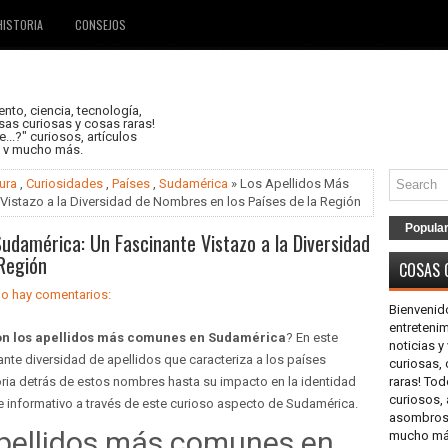
HISTORIA
CONSEJOS
nto, ciencia, tecnología,
as curiosas y cosas raras!
..?" curiosos, artículos
s y mucho más.
ura
,
Curiosidades
,
Países
,
Sudamérica
» Los Apellidos Más
istazo a la Diversidad de Nombres en los Países de la Región
Popula
udamérica: Un Fascinante Vistazo a la Diversidad
 Región
COSAS 
o hay comentarios:
Bienvenid
entretenim
on los apellidos más comunes en Sudamérica
? En este
noticias 
nante diversidad de apellidos que caracteriza a los países
curiosas,
ria detrás de estos nombres hasta su impacto en la identidad
raras! Tod
curiosos, 
iaje informativo a través de este curioso aspecto de Sudamérica.
asombrosos
apellidos más comunes en
mucho más