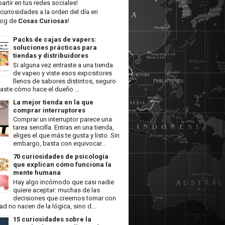
artir en tus redes sociales!
curiosidades a la orden del día en
log de
Cosas Curiosas
!
Packs de cajas de vapers:
soluciones prácticas para
tiendas y distribuidores
Si alguna vez entraste a una tienda
de vapeo y viste esos expositores
llenos de sabores distintos, seguro
aste cómo hace el dueño ...
La mejor tienda en la que
comprar interruptores
Comprar un interruptor parece una
tarea sencilla. Entras en una tienda,
eliges el que más te gusta y listo. Sin
embargo, basta con equivocar...
70 curiosidades de psicología
que explican cómo funciona la
mente humana
Hay algo incómodo que casi nadie
quiere aceptar: muchas de las
decisiones que creemos tomar con
tad no nacen de la lógica, sino d...
15 curiosidades sobre la