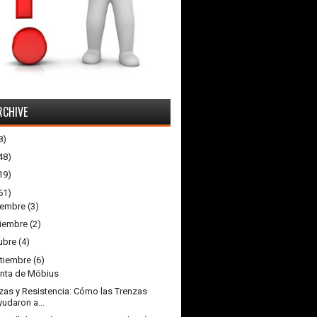
RCHIVE
8)
48)
19)
61)
iembre
(3)
iembre
(2)
ubre
(4)
tiembre
(6)
inta de Möbius
zas y Resistencia: Cómo las Trenzas
yudaron a...