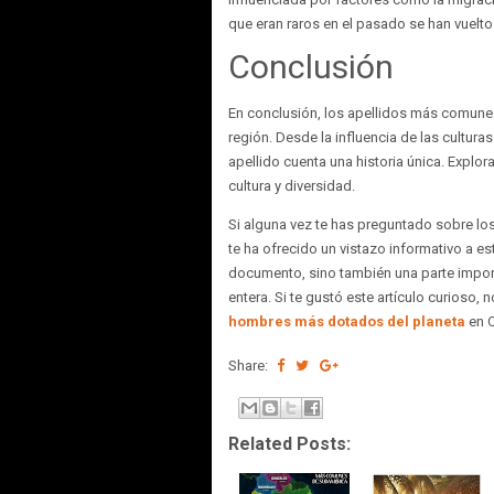
que eran raros en el pasado se han vuelt
Conclusión
En conclusión, los apellidos más comunes 
región. Desde la influencia de las cultur
apellido cuenta una historia única. Explo
cultura y diversidad.
Si alguna vez te has preguntado sobre los
te ha ofrecido un vistazo informativo a e
documento, sino también una parte import
entera. Si te gustó este artículo curioso, 
hombres más dotados del planeta
en C
Share:
Related Posts: