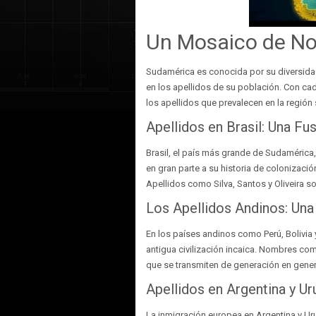
Un Mosaico de N
Sudamérica es conocida por su diversidad 
en los apellidos de su población. Con cad
los apellidos que prevalecen en la región
Apellidos en Brasil: Una Fu
Brasil, el país más grande de Sudamérica
en gran parte a su historia de colonizació
Apellidos como Silva, Santos y Oliveira so
Los Apellidos Andinos: Una
En los países andinos como Perú, Bolivia 
antigua civilización incaica. Nombres c
que se transmiten de generación en gener
Apellidos en Argentina y U
La inmigración europea en Argentina y Ur