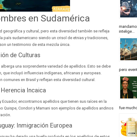
ombres en Sudamérica
mandamos
geográfica y cultural, pero esta diversidad también se refleja
intelige...
a país sudamericano siendo un crisol de etnias y tradiciones,
 son un testimonio de esta mezcla única.
sión de Culturas
, alberga una sorprendente variedad de apellidos. Esto se debe
pero event
n, que incluyó influencias indígenas, africanas y europeas.
n comunes en Brasil y reflejan esta diversidad cultural.
 Herencia Incaica
y Ecuador, encontramos apellidos que tienen sus raíces en la
fue mucho 
omo Quispe, Condori y Mamani son ejemplos de apellidos andinos
ación.
ruguay: Inmigración Europea
uguay ha dejado una huella profunda en los apellidos de estos