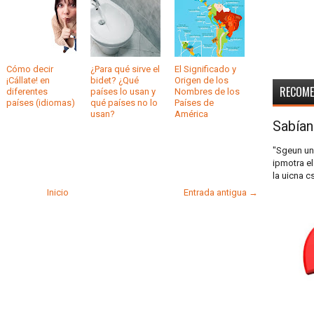
Cómo decir
¿Para qué sirve el
El Significado y
¡Cállate! en
bidet? ¿Qué
Origen de los
RECOM
diferentes
países lo usan y
Nombres de los
países (idiomas)
qué países no lo
Países de
usan?
América
Sabían
"Sgeun un
ipmotra el
la uicna c
Inicio
Entrada antigua →