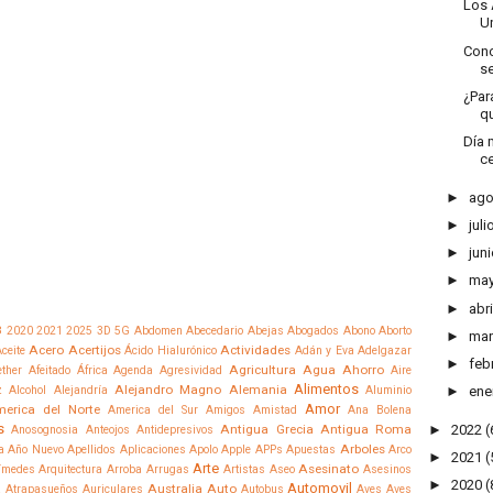
Los 
Un
Cono
se
¿Par
qu
Día 
ce
►
ago
►
juli
►
juni
►
ma
►
abri
8
2020
2021
2025
3D
5G
Abdomen
Abecedario
Abejas
Abogados
Abono
Aborto
►
mar
Acero
Acertijos
Actividades
ceite
Ácido Hialurónico
Adán y Eva
Adelgazar
►
feb
Agricultura
Agua
Ahorro
ther
Afeitado
África
Agenda
Agresividad
Aire
Alimentos
Alejandro Magno
Alemania
z
Alcohol
Alejandría
Aluminio
►
ene
Amor
erica del Norte
America del Sur
Amigos
Amistad
Ana Bolena
s
Antigua Grecia
Antigua Roma
►
2022
(
Anosognosia
Anteojos
Antidepresivos
Arboles
a
Año Nuevo
Apellidos
Aplicaciones
Apolo
Apple
APPs
Apuestas
Arco
►
2021
(
Arte
Asesinato
ímedes
Arquitectura
Arroba
Arrugas
Artistas
Aseo
Asesinos
►
2020
(
Automovil
Australia
Auto
a
Atrapasueños
Auriculares
Autobus
Aves
Aves