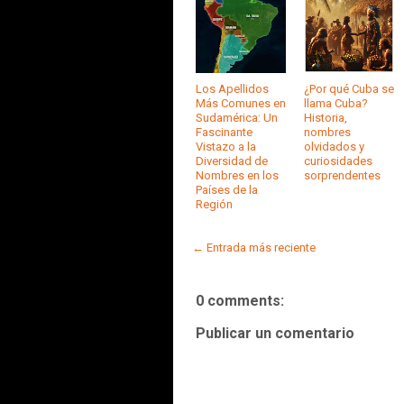
Los Apellidos
¿Por qué Cuba se
Más Comunes en
llama Cuba?
Sudamérica: Un
Historia,
Fascinante
nombres
Vistazo a la
olvidados y
Diversidad de
curiosidades
Nombres en los
sorprendentes
Países de la
Región
← Entrada más reciente
0 comments:
Publicar un comentario