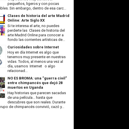
pequeños, ligeros y con pocas
ibles. Sin embargo, dentro de esa carc...
Clases de historia del arte Madrid
Online: Arte Siglo XX
Si te interesa el arte, no puedes
perderte las Clases de historia del
arte Madrid Online para conocer a
fondo las corrientes artísticas de...
Curiosidades sobre Internet
Hoy en día Internet es algo que
tenemos muy presente en nuestras
vidas. Todos, al menos una vez al
día, usamos Internet o algo
relacionad...
NO ES BROMA: una “guerra civil”
entre chimpancés que dejó 28
muertos en Uganda
Hay historias que parecen sacadas
de una película… hasta que
descubres que son reales. Durante
rupo de chimpancés convivió, cazó y...