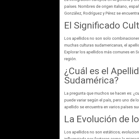
países. Nombres de origen italiano, espa
González, Rodríguez y Pérez se encuentra
El Significado Cul
Los apellidos no son solo combinaciones de
muchas culturas sudamericanas, el apellido
Explorar los apellidos más comunes en Sud
región.
¿Cuál es el Apell
Sudamérica?
La pregunta que muchos se hacen es: ¿cu
puede variar según el país, pero uno de l
apellido se encuentra en varios países sud
La Evolución de l
Los apellidos no son estáticos; evolucio
influenciada por factores como la migraci