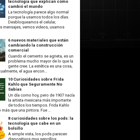
tecnología que explican cómo
cambió el mundo
La tecnología parece algo normal
porque la usamos todos los días.
Desbloqueamos el celular,
 mensajes, vemos videos, usamos
6 nuevos materiales que están
cambiando la construcción
comercial
Cuando el cemento se agrieta, es un
problema mucho mayor de lo que la
gente cree. La estética es una cosa,
ualmente, el agua encon...
10 Curiosidades sobre Frida
Kahlo que Seguramente No
Sabías
Un día como hoy, pero de 1907 nacía
la artista mexicana más importante
de todos los tiempos. Frida Kahlo
más que una pintora. Fue ...
8 curiosidades sobre los pods: la
tecnología que cabe en un
bolsillo
A simple vista, los pods parecen
dispositivos muy sencillos: