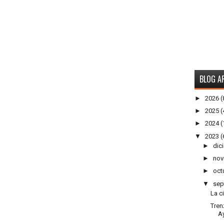
BLOG A
►
2026
(
►
2025
(
►
2024
(
▼
2023
(
►
dic
►
nov
►
oct
▼
sep
La c
Tren
A