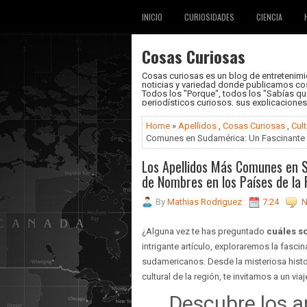
INICIO
CURIOSIDADES
CIENCIA
Cosas Curiosas
Cosas curiosas es un blog de entretenimie
noticias y variedad donde publicamos cos
Todos los "Porque", todos los "Sabías que.
periodísticos curiosos, sus explicacione
Home
»
Apellidos
,
Cosas Curiosas
,
Cult
Comunes en Sudamérica: Un Fascinante V
Los Apellidos Más Comunes en S
de Nombres en los Países de la
By
Mathias Rodriguez
7:24
N
¿Alguna vez te has preguntado
cuáles s
intrigante artículo, exploraremos la fasci
sudamericanos. Desde la misteriosa histo
cultural de la región, te invitamos a un v
Descubre los 