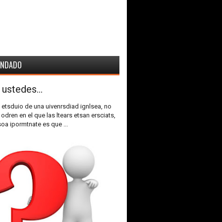
ENDADO
 ustedes...
 etsduio de una uivenrsdiad ignlsea, no
 odren en el que las ltears etsan ersciats,
soa ipormtnate es que ...