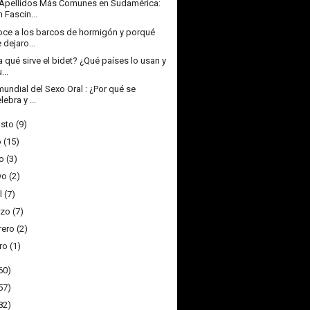
Apellidos Más Comunes en Sudamérica:
 Fascin...
ce a los barcos de hormigón y porqué
 dejaro...
a qué sirve el bidet? ¿Qué países lo usan y
...
mundial del Sexo Oral : ¿Por qué se
lebra y ...
sto
(9)
o
(15)
o
(3)
yo
(2)
l
(7)
zo
(7)
rero
(2)
ro
(1)
60)
57)
82)