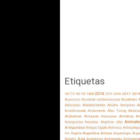
Etiquetas
2014
2017
201
'60
'70
'80
'90
1800
2015
2016
Accesorios
Accidente cerebrovascular
Accidentes
A
Adolescentes
Adicciones
Adultos
Aeroplano
Ae
Acondicionado
Aislamiento
Alan Turing
Alcatra
Alzheimer
Amazon
América
Am
Amazonas
Animale
Anarquismo
Ancianos
Angelina Jolie
Antiguedad
Antiguo Egipto
Antivirus
Antropologí
Argentina
Armas
Iris
Argelia
Arqueología
Arqu
Asia
Seriales
Asombroso
Astronautas
Astronomí