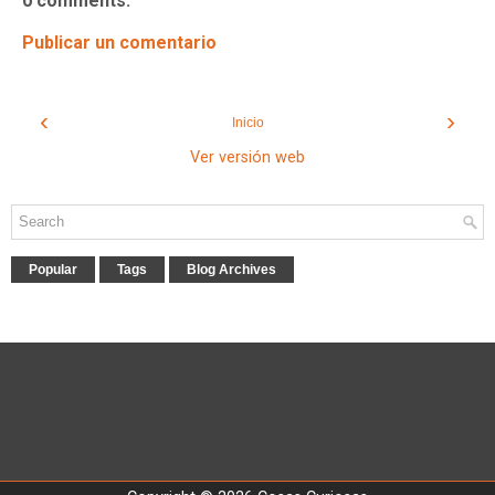
0 comments:
Publicar un comentario
‹
›
Inicio
Ver versión web
Popular
Tags
Blog Archives