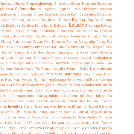
Emprendimiento
Empresas
Empleado
Empleo
Encías
Encuentra
Encuestas
Enfermedades
gía solar
Engordar
Enigmas
Enojo
Entrenador personal
Esclavitud
Eratóstenes
Ergonomía
Errores
Escaleras
Escape Room
Esclerosis
España
Escuela
ritores
Escuelas
Esculturas
Espacio
Español
Esparta
Estudios
dos
Estatuas
Estudiar
Europa
Estatura
Estilo
Estrés
Eventos
Famosos
Faraón
errestres
Fábrica
Familia
Fantasmas
Fauna
Favaloro
FIFA
Finanzas
Fibra óptica
Fidelidad
Fiestas
Filosofía
Finlandia
Física
Forma
Fotografía
Fotos
Florida
Flujo vaginal
Fobias
Ford
Forenses
Fox
Frío
Fumar
Fútbol
Futuro
ida Khalo
Frutas
Funeral
Funko
Gadget
Gafas
Ganar Dinero
Gas
Gastronomía
Geek
a
Garage
Gastos
Gatos
Genética
Gimnasio
Gladiadores
ton
Gestoría
Gimnasia
Ginebra
Ginecólogo
Girasol
Guerra
Griega
Guerreros
s
Grecia
Grifos
Guardavidas
Guía
Guitarra
Gym
Herramientas
Barbera
Hawai
Hazlo Tú Mismo
Herbalife
Hernan Cortés
Historia
Historias
giene
Hijos
Higos
Hipertensión
History Channel
Hitler
Horóscopo
Hotel
ras
Hong Kong
Hongos
Hormigón
Horror
Hospital
Hotelería
Idiomas
Iluminación
s
IA
IBM
Ícaro
Ideas
Iglesia Católica
Ilse Koch
Ilusión
erio Otomano
Imprenta
Incas
Inconciente
Inconsciente
Incontinencia
Increíble
dustria Farmacéutica
Infidelidad
Infografía
Infancia
Infierno
Influencer
és
Insectos
Inseguridad
Insomnio
Instagram
Instrumentos
Insulina
Insultos
ernet
Inventos
Invierno
Invertir
Investigaciones
iPhone
Irán
Isabel II
Isla de
Jesús
ín
Jeans
Jefe
Jerusalén
Juana de Castilla
Judicial
Juego de mesa
Justicia
ar
Juventud
Kowloon
La Divina Comedia
La Gran Muralla China
La
ca
Legal
Lengua
Lenguaje
Leche
Lectura
LED
Leer
Lentes
León Trotsky
das
Leyes
Libros
Limpieza
Literatura
Llaves
Lluvia
Lobo
Locura
Logística
Lugares
Lujo
Luna
Luz
ght
Los Pitufos
Los Simpson
Luis Suarez
Luis XVI