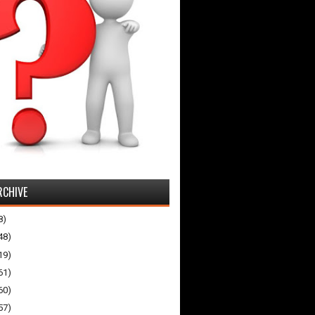
RCHIVE
8)
48)
19)
61)
60)
57)