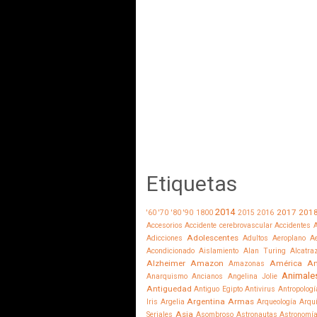
Etiquetas
2014
2017
201
'60
'70
'80
'90
1800
2015
2016
Accesorios
Accidente cerebrovascular
Accidentes
A
Adolescentes
Adicciones
Adultos
Aeroplano
Ae
Acondicionado
Aislamiento
Alan Turing
Alcatra
Alzheimer
Amazon
América
Am
Amazonas
Animale
Anarquismo
Ancianos
Angelina Jolie
Antiguedad
Antiguo Egipto
Antivirus
Antropologí
Argentina
Armas
Iris
Argelia
Arqueología
Arqu
Asia
Seriales
Asombroso
Astronautas
Astronomí