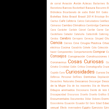
Avión
de corral
Aviación
Aztecas
Bailarines
Ba
Barcos
Basura
Barcelona
Basketball
Basurero
B
Biblioteca
Bicarbonato de sodio
Bidet
Bill Gates
Botellas
Brasil
Brasil 2014
Botox
Bricolaje
Br
Café
Cactus
Cafetería
Calcio
Calculadora
Calefac
Cambio Climático
Camio
Cámaras
Cambridge
Cara
Carácter
Carbón
Cárcel
Caribe
Carne
Car
Castellano
Catador
Cataluña
Catástrofe
Catering
Cerebro
Ch
Cerdos
Cerrajero
Cerveza
Césped
Ciencia
Cine
Cirugía Plástica
Cita
Ciervos
Cocina
eléctrica
Cocodrilo
Cohete
Cola
Colección
Comprar
C
hacer
Componentes
Comportamiento
Consejos
Conspiración
Construcciones
Cosas Curiosas
Coronavirus
Co
Cristo
Cristobal Colón
Crítica
Cromatografía
Cruce
Curiosidades
Cursos
Cupido
Cura
Da
Dentistas
Defensa Personal
Delfines
Depilació
Descanso
Desc
Desastres Naturales
Descargar
de la Mujer
Día de los inocentes
Día de Muert
Dibujos animados
Diccionario
Diente de león
Discapacidad
Discursos
Diseño
Diseño Gráfico
D
Documentales
Dorm
Documentos
Dólar
Dolores
Edad
Ecosistema
Ecuación
Ecuador
Ed Gein
Edad
sexual
Egipto
Ejercicio
Efecto invernadero
Ejér