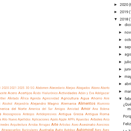
►
2020
(
►
2019
(
▼
2018
(
►
dic
►
nov
►
oct
►
sep
►
ago
►
juli
►
juni
►
ma
►
abri
8
2020
2021
2025
3D
5G
Abdomen
Abecedario
Abejas
Abogados
Abono
Aborto
►
mar
Acero
Acertijos
Actividades
ceite
Ácido Hialurónico
Adán y Eva
Adelgazar
Agricultura
Agua
Ahorro
▼
feb
ther
Afeitado
África
Agenda
Agresividad
Aire
Alimentos
Alejandro Magno
Alemania
z
Alcohol
Alejandría
Aluminio
¿Qué
Amor
erica del Norte
m
America del Sur
Amigos
Amistad
Ana Bolena
s
Antigua Grecia
Antigua Roma
Anosognosia
Anteojos
Antidepresivos
Porq
Arboles
a
Año Nuevo
Apellidos
Aplicaciones
Apolo
Apple
APPs
Apuestas
Arco
Feli
Arte
Asesinato
ímedes
Arquitectura
Arroba
Arrugas
Artistas
Aseo
Asesinos
Automovil
Australia
Auto
a
Atrapasueños
Auriculares
Autobus
Aves
Aves