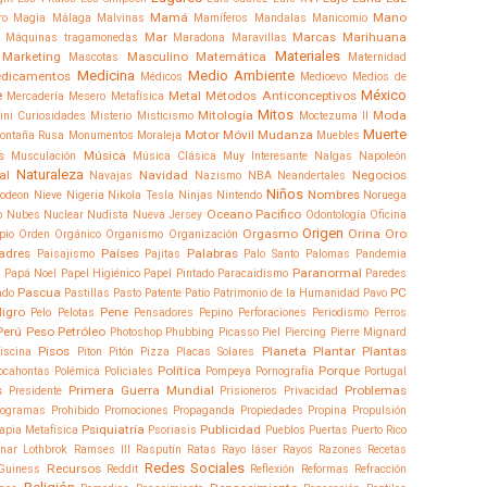
Mamá
Mano
ro
Magia
Málaga
Malvinas
Mamíferos
Mandalas
Manicomio
Mar
Marcas
Marihuana
Máquinas tragamonedas
Maradona
Maravillas
Materiales
Marketing
Masculino
Matemática
Mascotas
Maternidad
Medicina
Medio Ambiente
dicamentos
Médicos
Medioevo
Medios de
e
México
Metal
Métodos Anticonceptivos
Mercadería
Mesero
Metafísica
Mitos
Mitología
Moda
ini Curiosidades
Misterio
Misticismo
Moctezuma II
Muerte
Motor
Móvil
Mudanza
ontaña Rusa
Monumentos
Moraleja
Muebles
s
Música
Musculación
Música Clásica
Muy Interesante
Nalgas
Napoleón
Naturaleza
al
Navidad
Negocios
Navajas
Nazismo
NBA
Neandertales
Niños
Nombres
lodeon
Nieve
Nigeria
Nikola Tesla
Ninjas
Nintendo
Noruega
Oceano Pacifico
o
Nubes
Nuclear
Nudista
Nueva Jersey
Odontología
Oficina
Origen
Orgasmo
Orina
Oro
pio
Orden
Orgánico
Organismo
Organización
adres
Países
Palabras
Paisajismo
Pajitas
Palo Santo
Palomas
Pandemia
Paranormal
I
Papá Noel
Papel Higiénico
Papel Pintado
Paracaidismo
Paredes
Pascua
PC
ado
Pastillas
Pasto
Patente
Patio
Patrimonio de la Humanidad
Pavo
ligro
Pene
Pelo
Pelotas
Pensadores
Pepino
Perforaciones
Periodismo
Perros
Perú
Peso
Petróleo
Photoshop
Phubbing
Picasso
Piel
Piercing
Pierre Mignard
Pisos
Planeta
Plantar
Plantas
iscina
Piton
Pitón
Pizza
Placas Solares
Política
Porque
ocahontas
Polémica
Policiales
Pompeya
Pornografía
Portugal
s
Primera Guerra Mundial
Problemas
Presidente
Prisioneros
Privacidad
rogramas
Prohibido
Promociones
Propaganda
Propiedades
Propina
Propulsión
Psiquiatría
Publicidad
rapia Metafísica
Psoriasis
Pueblos
Puertas
Puerto Rico
nar Lothbrok
Ramses III
Rasputín
Ratas
Rayo láser
Rayos
Razones
Recetas
Redes Sociales
Recursos
Guiness
Reddit
Reflexión
Reformas
Refracción