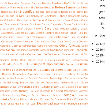
La Z
Baño
ile
Ballena Azul
Ballenas
Balones
Bandas
Banderas
Barba
Barbie
Cobr
Belleza
Beneficios
Bebés
Bebidas
Biblia
atalla de Waterloo
Batallas
BBC
Biografías
Boca
¿Po
Biocombustibles
Biología
Bob Esponja
Bolsa
Bombillas
Cabello
ujas
Brujería
Bullying
Bus
Caballeros Templarios
Cacahuate
Cacao
Acti
Calentamiento Global
ción
Calendario
California
Calles
Calor
Calzado
Cama
Bill
nes
Cáncer
Cannabis
Campamento
Canciones
Cancún
Cantar
Capilla Sixtina
c.
Casa
Carro
Casino
o
Carpincho
Cartoon Network
Casa Rodante
Casos
Catolicismo
Católicismo
Caza
Cebolla
Celebridades
Celtas
Celular
Celulitis
►
ene
at
Chile
China
Chocolate
Chernobyl
Chicas
Chimpancés
Ciberseguridad
s
Ciudades
Clima
Coche
Clases
Cleopatra
Cobra
Coca
Coca Cola
Cochera
►
2017
(
Cómo funciona
Colores
Comida
Colombia
Combustible
Comercio
Cómo
►
2016
(
omputadora
Condones
Conquista
Comunidad
Concierto
Condena
Conducir
Contaminación
Consumidores
Contador
Continentes
Corazón
Corea del Sur
►
2015
(
Costumbres
Cristianismo
sméticos
Costos
Covid-19
Crecimiento
Crimen
►
2014
(
Cuerpo
Cuerpo humano
Cultura
Cuadro
Cuchillos
Cuidados
ro
Cuba
Datos Curiosos
Decoración
lí
Daltonismo
Dante Alighieri
Debates
Dedos
Deporte
Desafíos
n
Deportistas
Depresión
Derechos Humanos
Desarrollo
ubrimientos
Día
Descuentos
Desnudo
Desorden
Desventajas
Día de la Madre
Día del Trabajador
os
Día del Amigo
Día del Sexo
Diabetes
Dibujar
Dibujo
Dientes
Dieta
Diferencias
Dinero
Digital
Dinsey
Dios
Dióxido de carbono
Disney
isfunción eréctil
Diversión
Divertido
DIY
Dmitri Mendeléyev
Docentes
Ecología
ir
Drogas
Economía
Drácula
Drenaje
Dubai
e-Commerce
Eclipse
 Media
Educación
Educación
Edificios
Eduardo Galeano
Educación Física
Electricidad
Embarazo
cito
El Chavo del 8
El Rey León
Eléctrico
Emiliano