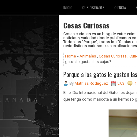
INICIO
CURIOSIDADES
CIENCIA
Cosas Curiosas
Cosas curiosas es un blog de entretenimie
noticias y variedad donde publicamos cos
Todos los "Porque", todos los "Sabías que.
periodísticos curiosos, sus explicacione
Home
»
Animales
,
Cosas Curiosas
,
Cur
gatos le gustan las cajas?
Porque a los gatos le gustan la
By
Mathias Rodriguez
5:03
1
En el Día Internacional del Gato, les dej
que tenga como mascota a un hermoso g