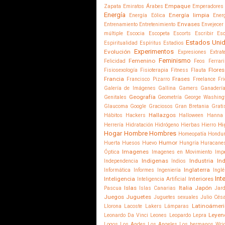
Empaque
Zapata
Emiratos Árabes
Emperadores
Energía
Energía limpia
Energía Eólica
Ener
Envases
Entrenamiento
Entretenimiento
Envejecer
múltiple
Escocia
Escopeta
Escorts
Escribir
Esc
Estados Uni
Espiritualidad
Espíritus
Estadios
Experimentos
Evolución
Expresiones
Extrat
Feminismo
Femenino
Felicidad
Feos
Ferrari
Flores
Fisiosexología
Fisioterapia
Fitness
Flauta
Francia
Frases
Francisco Pizarro
Freelance
Fr
Galería de Imágenes
Gallina
Gamers
Ganaderí
Geografía
Genitales
Geometría
George Washing
Glaucoma
Google
Graciosos
Gran Bretania
Grati
Hallazgos
Hábitos
Hackers
Halloween
Hanna 
Hi
Herrería
Hidratación
Hidrógeno
Hierbas
Hierro
Hogar
Hombre
Hombres
Homeopatía
Hondu
Humor
Huerta
Huesos
Huevo
Hungría
Huracane
Imagenes
Óptica
Imagenes en Movimiento
Imp
Indigenas
Industria
In
Independencia
Indios
Inglaterra
Informática
Informes
Ingeniería
Ingl
Int
Inteligencia
Interiores
Inteligencia Artificial
Islas
Italia
Japón
Pascua
Islas Canarias
Jard
Juegos
Juguetes
Juguetes sexuales
Julio Cés
Latinoámeri
Llorona
Lacoste
Lakers
Lámparas
Leyen
Leonardo Da Vinci
Leones
Leopardo
Lepra
Logos
Los Andes
Los Angeles
Los hermanos Wri