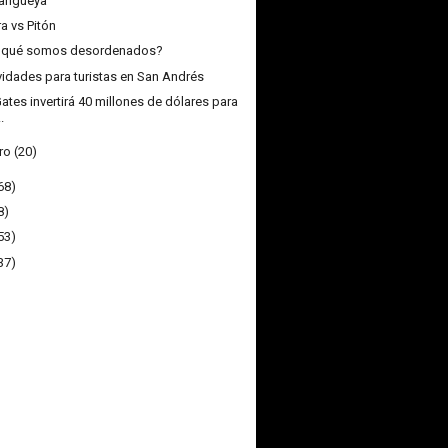
arigüeya
a vs Pitón
r qué somos desordenados?
vidades para turistas en San Andrés
 Gates invertirá 40 millones de dólares para
..
ro
(20)
68)
8)
53)
37)