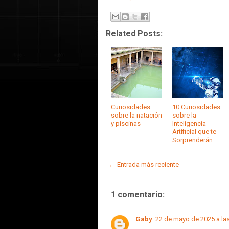
Related Posts:
Curiosidades
10 Curiosidades
sobre la natación
sobre la
y piscinas
Inteligencia
Artificial que te
Sorprenderán
← Entrada más reciente
1 comentario:
Gaby
22 de mayo de 2025 a las