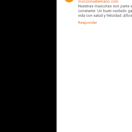
monzonveterinario.com
Nuestras mascotas son parte es
constante. Un buen cuidado ga
vida con salud y felicidad. ¡Ell
Responder