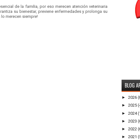
encial de la familia, por eso merecen atención veterinaria
rantiza su bienestar, previene enfermedades y prolonga su
os lo merecen siempre!
BLOG A
►
2026
(
►
2025
(
►
2024
(
►
2023
(
►
2022
(
►
2021
(