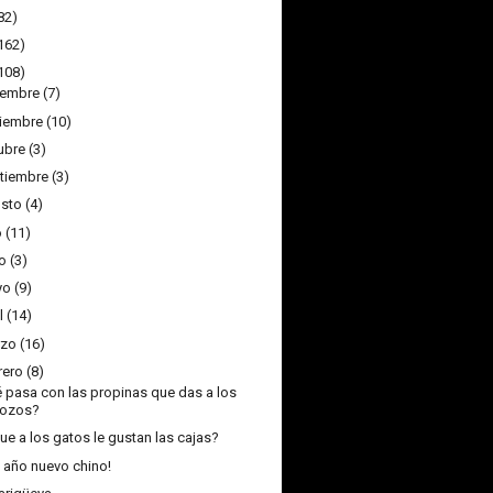
82)
162)
108)
iembre
(7)
iembre
(10)
ubre
(3)
tiembre
(3)
sto
(4)
o
(11)
o
(3)
yo
(9)
l
(14)
zo
(16)
rero
(8)
 pasa con las propinas que das a los
ozos?
ue a los gatos le gustan las cajas?
z año nuevo chino!