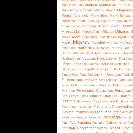
Madera
Madres
Mac
Machismo
Madrid
Maest
Máquinas
Mantenimiento
Manualidades
Mapas
Marina Abramovic
Mario Bros
Mario Kempes
Mecánica
Me
Matrimonio
Matt Groening
Mayas
Ment
Memoria
Mental
comunicación
Menorca
Miedos
Militares
Miel
Miguel Ángel
Milagros
M
Momias
Modelo
Monarquía
Monjes
Monogamia
M
Mujeres
Mujer
Mundial
Mundo
Muñeco
Nariz
Natur
Bonaparte
NASA
Natación
Nativos
Nelson Mandela
Neron
Netflix
Neurociencia
Nicke
Noticias
Nostradamus
Novedades del Blog
Novi
Ojos
Oficios
Oído
Olores
Operación
Opiniones
O
Ortodoncia
P
Ortografía
Osteopatía
Packaging
Panza
Papa
Papa Gregorio XIII
Papa Juan Pablo I
Parejas
París
Paro Cardíaco
Párpados
Parto
Pas
Películas
Pe
Peces
Pedidos
Pegatinas
Peinados
Personas
Personajes
Persianas
Personalidad
Pintura
Pies
Pilates
Piloto
Pirámides
Piratas
P
Plástico
Playa
Plataforma
Plomería
Población
P
Prehistoria
Preservativo
Preguntas frecuentes
Productos
Próceres
Productividad
Profesiones
P
Psicología
Protección
Prótesis
Proyectos
Psicote
Química
Puño
PVC
Racismo
Radioactividad
Rag
Reciclaje
Recomendaciones
Record
Record 