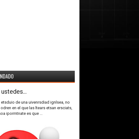
ENDADO
 ustedes...
 etsduio de una uivenrsdiad ignlsea, no
 odren en el que las ltears etsan ersciats,
soa ipormtnate es que ...