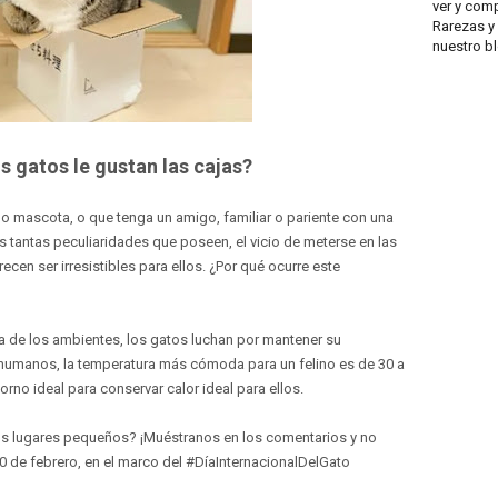
ver y comp
Rarezas y 
nuestro b
s gatos le gustan las cajas?
 mascota, o que tenga un amigo, familiar o pariente con una
s tantas peculiaridades que poseen, el vicio de meterse en las
ecen ser irresistibles para ellos. ¿Por qué ocurre este
ía de los ambientes, los gatos luchan por mantener su
s humanos, la temperatura más cómoda para un felino es de 30 a
rno ideal para conservar calor ideal para ellos.
 los lugares pequeños? ¡Muéstranos en los comentarios y no
0 de febrero, en el marco del #DíaInternacionalDelGato