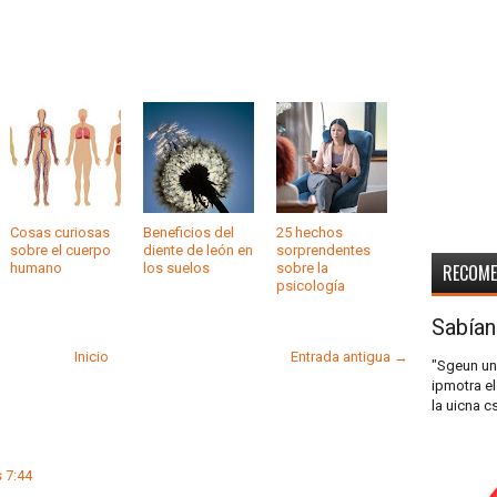
Cosas curiosas
Beneficios del
25 hechos
sobre el cuerpo
diente de león en
sorprendentes
humano
los suelos
sobre la
RECOM
psicología
Sabían
Inicio
Entrada antigua →
"Sgeun un
ipmotra el
la uicna c
 7:44