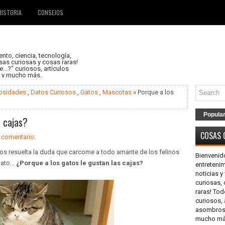
HISTORIA
CONSEJOS
nto, ciencia, tecnología,
as curiosas y cosas raras!
..?" curiosos, artículos
s y mucho más.
iosidades
,
Datos Curiosos
,
Gatos
,
Mascotas
» Porque a los
Popula
s cajas?
COSAS 
 comentario:
amos resuelta la duda que carcome a todo amante de los felinos
Bienvenid
ato...
¿Porque a los gatos le gustan las cajas?
entretenim
noticias 
curiosas,
raras! Tod
curiosos, 
asombrosos
mucho más