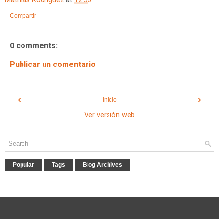
Mathias Rodriguez
at
12:30
Compartir
0 comments:
Publicar un comentario
‹
›
Inicio
Ver versión web
Popular
Tags
Blog Archives