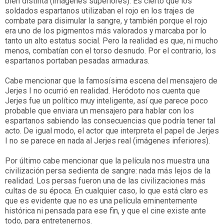
bien distinta (imágenes superiores). Es cierto que los
soldados espartanos utilizaban el rojo en los trajes de
combate para disimular la sangre, y también porque el rojo
era uno de los pigmentos más valorados y marcaba por lo
tanto un alto estatus social. Pero la realidad es que, ni mucho
menos, combatían con el torso desnudo. Por el contrario, los
espartanos portaban pesadas armaduras.
Cabe mencionar que la famosísima escena del mensajero de
Jerjes I no ocurrió en realidad. Heródoto nos cuenta que
Jerjes fue un político muy inteligente, así que parece poco
probable que enviara un mensajero para hablar con los
espartanos sabiendo las consecuencias que podría tener tal
acto. De igual modo, el actor que interpreta el papel de Jerjes
I no se parece en nada al Jerjes real (imágenes inferiores).
Por último cabe mencionar que la película nos muestra una
civilización persa sedienta de sangre: nada más lejos de la
realidad. Los persas fueron una de las civilizaciones más
cultas de su época. En cualquier caso, lo que está claro es
que es evidente que no es una película eminentemente
histórica ni pensada para ese fin, y que el cine existe ante
todo, para entretenernos.