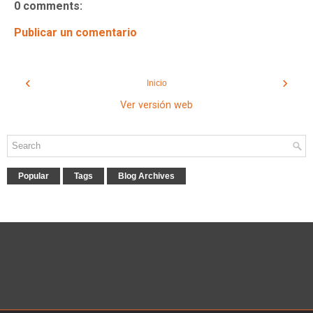
0 comments:
Publicar un comentario
‹
›
Inicio
Ver versión web
Popular
Tags
Blog Archives